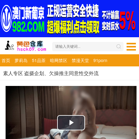
首页
萝莉岛
51品茶
暗网禁区
禁漫天堂
91porn
素人专区 盗摄企划、欠操推主同意性交外流