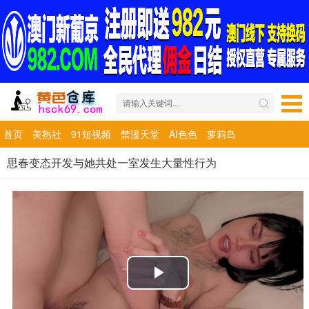
首页
美熟社
91短视频
禁漫天堂
AI色色
萝莉岛
思春变态开发与她共处一室发生大量性行为